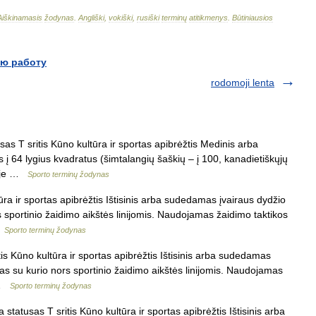
Aiškinamasis
žodynas
.
Angliški
,
vokiški
,
rusiški
terminų
atitikmenys
.
Būtiniausios
ю работу
rodomoji lenta
as T sritis Kūno kultūra ir sportas apibrėžtis Medinis arba
as į 64 lygius kvadratus (šimtalangių šaškių – į 100, kanadietiškųjų
ilėje …
Sporto terminų žodynas
ra ir sportas apibrėžtis Ištisinis arba sudedamas įvairaus dydžio
s sportinio žaidimo aikštės linijomis. Naudojamas žaidimo taktikos
…
Sporto terminų žodynas
is Kūno kultūra ir sportas apibrėžtis Ištisinis arba sudedamas
das su kurio nors sportinio žaidimo aikštės linijomis. Naudojamas
e …
Sporto terminų žodynas
statusas T sritis Kūno kultūra ir sportas apibrėžtis Ištisinis arba