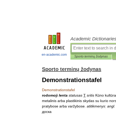
Academic Dictionarie
en-academic.com
Sporto terminų žodynas
Sporto terminų žodynas
Demonstrationstafel
Demonstrationstafel
rodomoji
lenta
statusas
T
sritis
Kūno
kultūra
metalinis
arba
plastikinis
skydas
su
kurio
nor
pratybose
arba
varžybose
.
atitikmenys
:
angl
.
доска