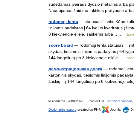
sudedamas įvairaus dydžio metalinis arba plast
Naudojamas žaidimo taktikos pratybose ar
rodomoji lenta
— statusas T sritis Kūno kultū
linijomis padalytas į 64 lygius kvadratus (šim
8 kiekvienoje eilėje, šaškėms arba… …
Spor
score board
— rodomoji lenta statusas T srit
skydas, tiesiomis linijomis padalytas į 64 lygi
144 langelius) po 8 kiekvienoje eilėje …
Spor
демонстрационная доска
— rodomoji lenta
kartoninis skydas, tiesiomis linijomis padalyt
šaškių – į 144 langelius) po 8 kiekvienoje e
© Academic, 2000-2026
Contact us:
Technical Support
,
Dictionaries export
, created on PHP,
Joomla,
Dr