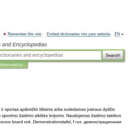
Remember this site
Embed dictionaries into your website
EN
s and Encyclopedias
Search!
Interpretations
ir
sportas
apibrėžtis
Ištisinis
arba
sudedamas
įvairaus
dydžio
s
sportinio
žaidimo
aikštės
linijomis
.
Naudojamas
žaidimo
taktikos
score
board
vok
.
Demonstrationstafel
,
f
rus
.
демонстрационная