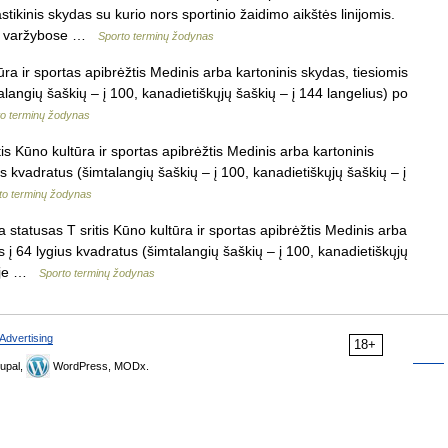
ikinis skydas su kurio nors sportinio žaidimo aikštės linijomis.
ba varžybose …
Sporto terminų žodynas
ra ir sportas apibrėžtis Medinis arba kartoninis skydas, tiesiomis
talangių šaškių – į 100, kanadietiškųjų šaškių – į 144 langelius) po
to terminų žodynas
is Kūno kultūra ir sportas apibrėžtis Medinis arba kartoninis
us kvadratus (šimtalangių šaškių – į 100, kanadietiškųjų šaškių – į
to terminų žodynas
 statusas T sritis Kūno kultūra ir sportas apibrėžtis Medinis arba
as į 64 lygius kvadratus (šimtalangių šaškių – į 100, kanadietiškųjų
ilėje …
Sporto terminų žodynas
Advertising
18+
upal,
WordPress, MODx.