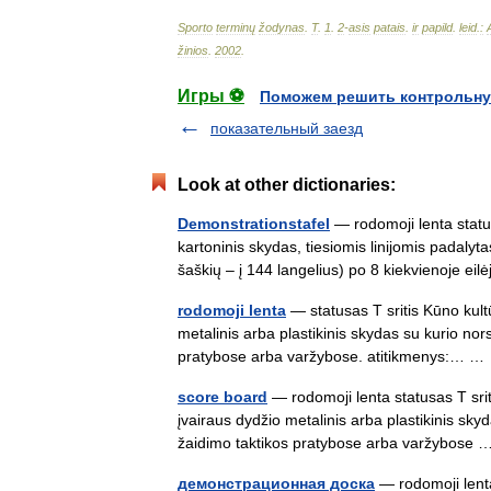
Sporto
terminų
žodynas
.
T
.
1
.
2
-
asis
patais
.
ir
papild
.
leid
.
:
žinios
.
2002
.
Игры ⚽
Поможем решить контрольну
показательный заезд
Look at other dictionaries:
Demonstrationstafel
— rodomoji lenta status
kartoninis skydas, tiesiomis linijomis padalyt
šaškių – į 144 langelius) po 8 kiekvienoje e
rodomoji lenta
— statusas T sritis Kūno kultū
metalinis arba plastikinis skydas su kurio nor
pratybose arba varžybose. atitikmenys:… 
score board
— rodomoji lenta statusas T srit
įvairaus dydžio metalinis arba plastikinis sky
žaidimo taktikos pratybose arba varžybos
демонстрационная доска
— rodomoji lenta 